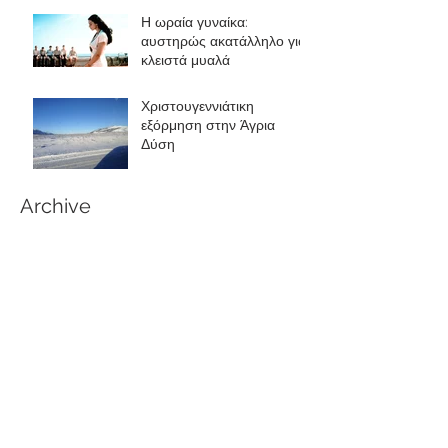
Η ωραία γυναίκα:
αυστηρώς ακατάλληλο για
κλειστά μυαλά
Χριστουγεννιάτικη
εξόρμηση στην Άγρια
Δύση
Archive
September 2017
(2)
2 posts
Search By Tags
No tags yet.
Follow Us